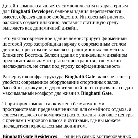
Дизайн комплекса является символическим и характерным
для
Binghatti Developer
, балконы здания переплетаются
вместе, образуя единое сообщество. Интересный рисунок
балконов создает иллюзию, заставляя статичную среду
выглядеть как динамичный дизайн.
Это ультрасовременное здание демонстрирует фирменный
цветовой узор застройщика наряду с современным стилем
дизайна, при этом не забывая о традиционных элементах
Ближнего Востока. Балкон здания с уникальным дизайном
предлагает жильцам открытое пространство, где можно
наслаждаться, не ставя под угрозу конфиденциальность.
Развернутая инфраструктура
Binghatti Gate
включает спектр
удобств: современное оборудование спортивных залов,
бассейны, джакузи, оздоровительный центр призваны создать
максимальный комфорт для жизни в
Binghatti Gate.
Территория комплекса окружена безмятежными
пространствами предназначенными для семейного отдыха, а
совсем недалеко от комплекса расположены торговые центры
с брендами мирового класса и бутиками, где вы можете
насладиться первоклассным шопингом.
Binghatti Gate Residences
— один из самых востребованных