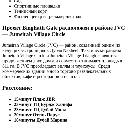
Сад
Спортивные площадки
Теннисный корт
Фитнес-центр и тренажерный зал
Проект Binghatti Gate расположен в районе JVC
— Jumeirah Village Circl
e
Jumeirah Village Circle (JVC) — район, созданный одним из
ведущих застройщиков Дубая Nakheel. Фактически районы
Jumeirah Village Circle и Jumeirah Village Triangle являются
продолжением друг друга и совместно занимают площадь в
811 га. В JVC преобладают виллы и таунхаусы. Среди
коммерческих зданий много торгово-развлекательных
объектов, кафе и ресторанов и офисов.
Расстояние:
15минут
Пляж JBR
23минут
ТЦ Бурдж Халифа
23минут
ТЦ Дубай Молл
20минут
Отель Парус
18минуты
Дубай Марина