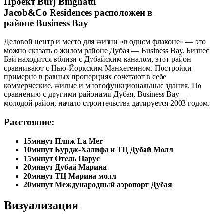
Проект
Burj Binghatti
Jacob&Co Residences
расположен
в
районе
Business Bay
Деловой центр и место для жизни «в одном флаконе» — это
можно сказать о жилом районе Дубая — Business Bay. Бизнес
Бэй находится вблизи с Дубайским каналом, этот район
сравнивают с Нью-Йоркским Манхетенном. Постройки
примерно в равных пропорциях сочетают в себе
коммерческие, жилые и многофункциональные здания. По
сравнению с другими районами Дубая, Business Bay —
молодой район, начало строительства датируется 2003 годом.
Расстояние:
15минут
Пляж La Mer
10минут
Бурдж-Халифа и ТЦ Дубай Молл
15минут
Отель Парус
20минут
Дубай Марина
20минут
ТЦ Марина молл
20минут
Международный аэропорт Дубая
Визуализация