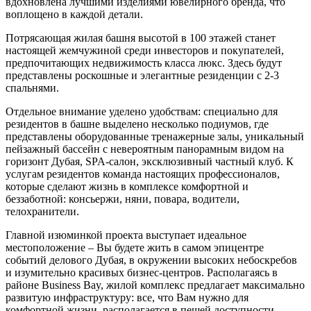
вдохновлена лучшими изделиями ювелирного бренда, что
воплощено в каждой детали.
Потрясающая жилая башня высотой в 100 этажей станет
настоящей жемчужиной среди инвесторов и покупателей,
предпочитающих недвижимость класса люкс. Здесь будут
представлены роскошные и элегантные резиденции с 2-3
спальнями.
Отдельное внимание уделено удобствам: специально для
резидентов в башне выделено несколько подиумов, где
представлены оборудованные тренажерные залы, уникальный
пейзажный бассейн с невероятным панорамным видом на
горизонт Дубая, SPA-салон, эксклюзивный частный клуб. К
услугам резидентов команда настоящих профессионалов,
которые сделают жизнь в комплексе комфортной и
беззаботной: консьержи, няни, повара, водители,
телохранители.
Главной изюминкой проекта выступает идеальное
местоположение – Вы будете жить в самом эпицентре
событий делового Дубая, в окружении высоких небоскребов
и изумительно красивых бизнес-центров. Располагаясь в
районе Business Bay, жилой комплекс предлагает максимально
развитую инфраструктуру: все, что Вам нужно для
комфортной жизни, располагается в пешей доступности.