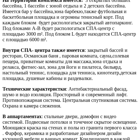
На территории комплекса имеется:
3 открытых больших
бассейна, 1 бассейн с зоной отдыха и 2 детских бассейна.
Имеется бар у бассейна,зона барбекю,также футбольная и
баскетбольная площадка и огромны тенисный корт. Под
каждым блоком будет распологаться закрытый автопаркинг.
Под блоками А-В будет распологаться СПА-центр с
площадью 3000 m². Под блоком L будет находится СПА-центр
с площадью 6000 m².
Внутри СПА- центра также имеется
: закрытый бассей и
ресторан, Османская баня , паровая комната, сауна,солевая
пещера, приватные комнаты для массажа,зона отдыха и
релакса, фитнес-зал, зона для йоги и пилатеса, бильярд,
настольный теннис, площадка для тенниса, кинотеатр,детская
площадка, душевые кабины и раздевалки.
Технические характеристки
: Антибактериальный фасад,
шумо и водо изоляция. Просторный и современный лифт.
Противопожарная система. Центральная спутниковая система.
Охрана и камера слежения.
В аппартаментах
: стальные двери, домофон с видео
системой. Подвесные потолки и точечное скрытое освещение.
Моющаяся краска на стенах и полы из гранита первого класса
. Фарфор, керамика и разработаные дизайнером дизайн
кухонной мебели и ванных комнат. Кондиционер в каждой