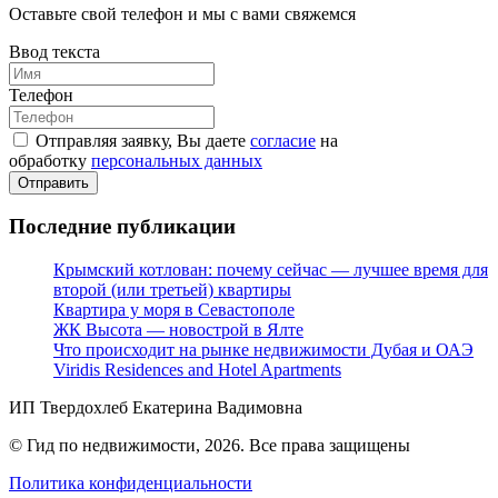
Оставьте свой телефон и мы с вами свяжемся
Ввод текста
Телефон
Отправляя заявку, Вы даете
согласие
на
обработку
персональных данных
Отправить
Последние публикации
Крымский котлован: почему сейчас — лучшее время для
второй (или третьей) квартиры
Квартира у моря в Севастополе
ЖК Высота — новострой в Ялте
Что происходит на рынке недвижимости Дубая и ОАЭ
Viridis Residences and Hotel Apartments
ИП Твердохлеб Екатерина Вадимовна
© Гид по недвижимости, 2026. Все права защищены
Политика конфиденциальности