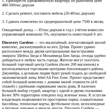
1. Приобрести однокомнатную квартиру по рыночной цене
480-500тыс.дирхам
2. Сделать ремонт, поставить мебель (20-40тыс.дирхам)
3. Сдавать помесячно по среднерыночной цене 7500 в месяц
Ожидаемый доход — 85тыс.дирхам в год с учётом комиссии
управляющей компании 5%, окупаемость инвестиций 6 лет.
Discovery Gardens
— это масштабный, впечатляющий жилой
комплекс, раскинувшийся на юге Дубая. Проект удачно
расположен между двумя центральными магистралями
эмирата: Шейха Заеда и Мохаммеда Бин Заеда, отсюда удобно
добираться в любую часть города. Жители могут посетить
большой торговый центр Gardens (более 200 магазинов) и
воспользоваться торговыми центрами близлежащего района
Джумейра, а деловым людям будет рукой подать до свободной
экономической зоны Jebel Ali Free Zone. Проект представляет
собой большой комплекс с домами малой этажности (4-6
этажей) с удобными парковками около дома. В наличии
большой выбор студий, квартир с одной и двумя спальнями.
Более 30% территории отведено под зеленые зоны. К услугам
владельцев недвижимости просторные парки, плавательные
бассейны, теннисные корты, футбольное поле, велосипедные
и беговые дорожки и многое другое. Discovery Gardens —