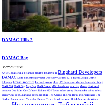
DAMAC Hills 2
DAMAC Bay
Застройщики
Binghatti Developers
ANWA
Belgravia 2
Belgravia Heights
Belgravia II
DAMAC
Deira Enrichment Project
Discovery Gardens
DT1
Dubai Design District
Emaar Properties
Ellington
hartland greens
ithra
LIV Residence
Madinat Jumeirah Living
Nakheel
MAG 318
MAG City
Mag Eye
MAG Group
MBL Residence
mbr city
Meraas
omniyat
One Palm
One Za'abeel
Rokane G24 Tower
select group
Seven palm
sobha
sobha
creek vistas
sobha hartland
sobha sapphire
The Greens
The Pad Hotel and Residences
The
Sterling
Upper house
Viewz by Danube
Viridis Residences and Hotel Apartments
Wilton
Недвижимость Дубая
дубай