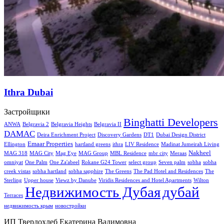
Ithra Dubai
Застройщики
Binghatti Developers
ANWA
Belgravia 2
Belgravia Heights
Belgravia II
DAMAC
Deira Enrichment Project
Discovery Gardens
DT1
Dubai Design District
Emaar Properties
Ellington
hartland greens
ithra
LIV Residence
Madinat Jumeirah Living
Nakheel
MAG 318
MAG City
Mag Eye
MAG Group
MBL Residence
mbr city
Meraas
omniyat
One Palm
One Za'abeel
Rokane G24 Tower
select group
Seven palm
sobha
sobha
creek vistas
sobha hartland
sobha sapphire
The Greens
The Pad Hotel and Residences
The
Sterling
Upper house
Viewz by Danube
Viridis Residences and Hotel Apartments
Wilton
Недвижимость Дубая
дубай
Terraces
недвижимость крым
новостройки
ИП Твердохлеб Екатерина Вадимовна