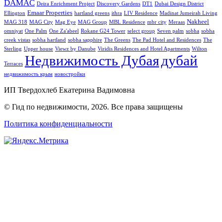
DAMAC
Deira Enrichment Project
Discovery Gardens
DT1
Dubai Design District
Emaar Properties
Ellington
hartland greens
ithra
LIV Residence
Madinat Jumeirah Living
Nakheel
MAG 318
MAG City
Mag Eye
MAG Group
MBL Residence
mbr city
Meraas
omniyat
One Palm
One Za'abeel
Rokane G24 Tower
select group
Seven palm
sobha
sobha
creek vistas
sobha hartland
sobha sapphire
The Greens
The Pad Hotel and Residences
The
Sterling
Upper house
Viewz by Danube
Viridis Residences and Hotel Apartments
Wilton
Недвижимость Дубая
дубай
Terraces
недвижимость крым
новостройки
ИП Твердохлеб Екатерина Вадимовна
© Гид по недвижимости, 2026. Все права защищены
Политика конфиденциальности