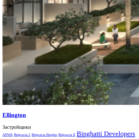
Ellington
Застройщики
Binghatti Developers
ANWA
Belgravia 2
Belgravia Heights
Belgravia II