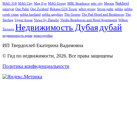
Nakheel
MAG 318
MAG City
Mag Eye
MAG Group
MBL Residence
mbr city
Meraas
omniyat
One Palm
One Za'abeel
Rokane G24 Tower
select group
Seven palm
sobha
sobha
creek vistas
sobha hartland
sobha sapphire
The Greens
The Pad Hotel and Residences
The
Sterling
Upper house
Viewz by Danube
Viridis Residences and Hotel Apartments
Wilton
Недвижимость Дубая
дубай
Terraces
недвижимость крым
новостройки
ИП Твердохлеб Екатерина Вадимовна
© Гид по недвижимости, 2026. Все права защищены
Политика конфиденциальности