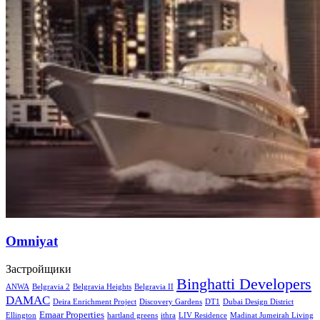
Omniyat
Застройщики
Binghatti Developers
ANWA
Belgravia 2
Belgravia Heights
Belgravia II
DAMAC
Deira Enrichment Project
Discovery Gardens
DT1
Dubai Design District
Emaar Properties
Ellington
hartland greens
ithra
LIV Residence
Madinat Jumeirah Living