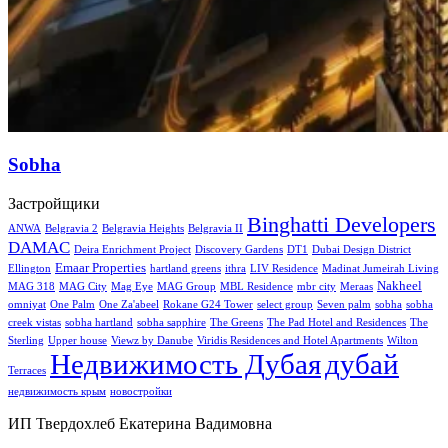
Sobha
Застройщики
Binghatti Developers
ANWA
Belgravia 2
Belgravia Heights
Belgravia II
DAMAC
Deira Enrichment Project
Discovery Gardens
DT1
Dubai Design District
Emaar Properties
Ellington
hartland greens
ithra
LIV Residence
Madinat Jumeirah Living
Nakheel
MAG 318
MAG City
Mag Eye
MAG Group
MBL Residence
mbr city
Meraas
omniyat
One Palm
One Za'abeel
Rokane G24 Tower
select group
Seven palm
sobha
sobha
creek vistas
sobha hartland
sobha sapphire
The Greens
The Pad Hotel and Residences
The
Sterling
Upper house
Viewz by Danube
Viridis Residences and Hotel Apartments
Wilton
Недвижимость Дубая
дубай
Terraces
недвижимость крым
новостройки
ИП Твердохлеб Екатерина Вадимовна