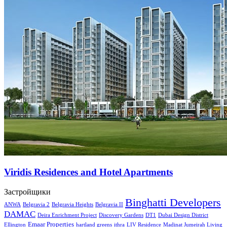
Viridis Residences and Hotel Apartments
Застройщики
Binghatti Developers
ANWA
Belgravia 2
Belgravia Heights
Belgravia II
DAMAC
Deira Enrichment Project
Discovery Gardens
DT1
Dubai Design District
Emaar Properties
Ellington
hartland greens
ithra
LIV Residence
Madinat Jumeirah Living