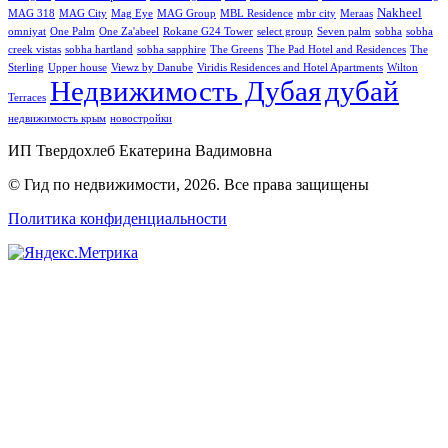
Nakheel
MAG 318
MAG City
Mag Eye
MAG Group
MBL Residence
mbr city
Meraas
omniyat
One Palm
One Za'abeel
Rokane G24 Tower
select group
Seven palm
sobha
sobha
creek vistas
sobha hartland
sobha sapphire
The Greens
The Pad Hotel and Residences
The
Sterling
Upper house
Viewz by Danube
Viridis Residences and Hotel Apartments
Wilton
Недвижимость Дубая
дубай
Terraces
недвижимость крым
новостройки
ИП Твердохлеб Екатерина Вадимовна
© Гид по недвижимости, 2026. Все права защищены
Политика конфиденциальности